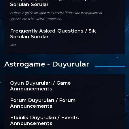
Sorulan Sorular
Is there a guide on what does each officer? The translations in
spanish are a bit weird.- Protector:…
Frequently Asked Questions / Sık
Sorulan Sorular
300
Astrogame - Duyurular
Oyun Duyuruları / Game
Announcements
Forum Duyuruları / Forum
Announcements
Etkinlik Duyuruları / Events
Announcements