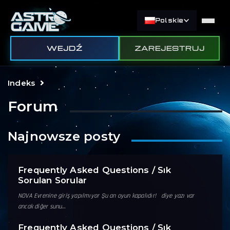
Polskie
WEJDŹ
ZAREJESTRUJ
Indeks
Forum
Najnowsze posty
Frequently Asked Questions / Sık
Sorulan Sorular
NOVA Evrenine giriş yapılmıyor Şu an oyun kapalıdır! diye yazı var
ancak diğer sunu…
Frequently Asked Questions / Sık