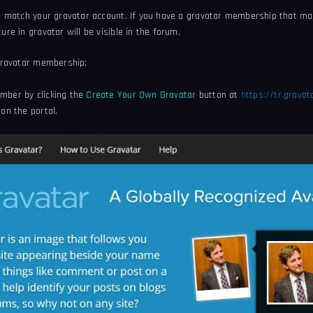
s match your gravatar account.
If you have a gravatar membership that mat
re in gravatar will be visible in the forum.
gravatar membership;
ber by clicking the
Create Your Own Gravatar
button at
https://tr.grava
on the portal.