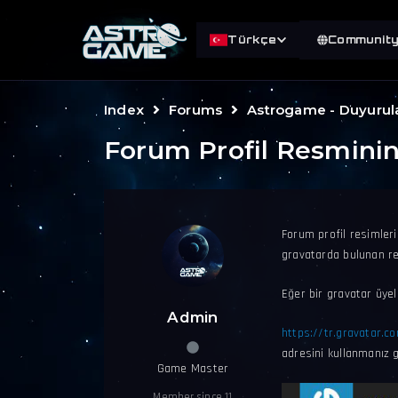
Türkçe
Communit
Index
Forums
Astrogame - Duyurul
Forum Profil Resminin
Forum profil resimleri
gravatarda bulunan re
Eğer bir gravatar üyeli
Admin
https://tr.gravatar.c
adresini kullanmanız 
Game Master
Member since 11