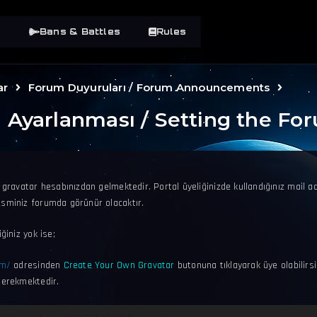
y
Bans & Battles
Rules
ar
Forum Duyuruları / Forum Announcements
 Ayarlanması / Setting the For
 gravatar hesabınızdan gelmektedir. Portal üyeliğinizde kullandığınız mail ad
sminiz forumda görünür olacaktır.
ğiniz yok ise;
om/
adresinden
Create Your Own Gravatar
butonuna tıklayarak üye olabilirsi
gerekmektedir.