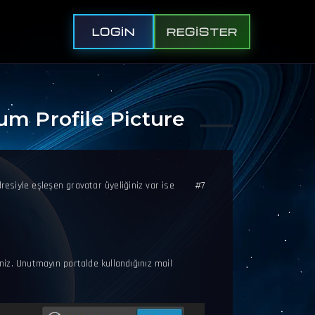
LOGIN
REGISTER
um Profile Picture
resiyle eşleşen gravatar üyeliğiniz var ise
#7
niz. Unutmayın portalde kullandığınız mail