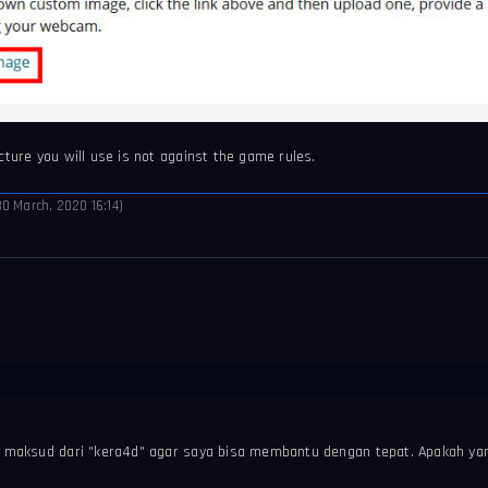
cture you will use is not against the game rules.
0 March, 2020 16:14)
s maksud dari "kera4d" agar saya bisa membantu dengan tepat. Apakah ya