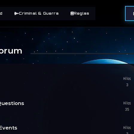
d
Criminal & Guerra
Reglas
Forum
Hilos
3
Questions
Hilos
35
 Events
Hilos