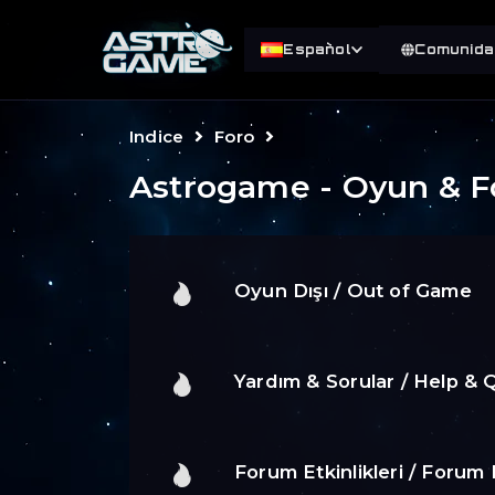
Español
Comunida
Indice
Foro
Astrogame - Oyun & 
Oyun Dışı / Out of Game
Yardım & Sorular / Help & 
Forum Etkinlikleri / Forum