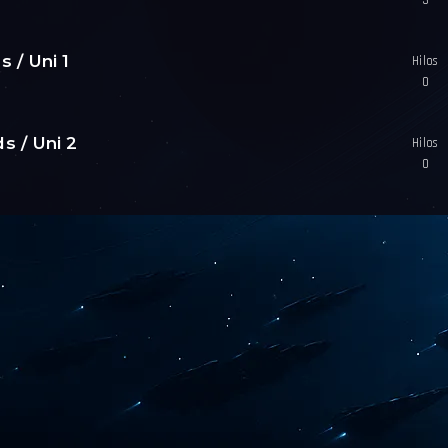
3
s / Uni 1
Hilos
0
s / Uni 2
Hilos
0