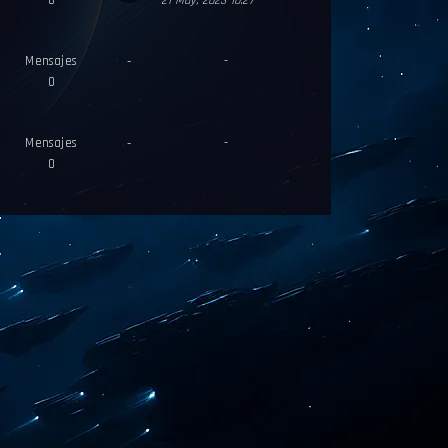
8
21 May, 2023 10:27
Mensajes
-
-
0
Mensajes
-
-
0