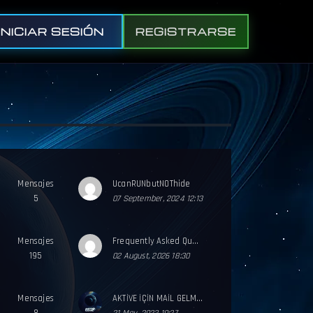
INICIAR SESIÓN
REGISTRARSE
Mensajes
UcanRUNbutNOThide
5
07 September, 2024 12:13
Mensajes
Frequently Asked Questions / Sık Sorulan Sorular
195
02 August, 2026 18:30
Mensajes
AKTİVE İÇİN MAİL GELMİYOR