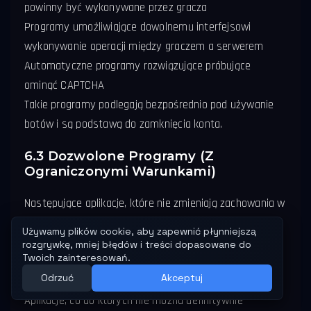
powinny być wykonywane przez gracza
Programy umożliwiające dowolnemu interfejsowi
wykonywanie operacji między graczem a serwerem
Automatyczne programy rozwiązujące próbujące
ominąć CAPTCHA
Takie programy podlegają bezpośrednio pod używanie
botów i są podstawą do zamknięcia konta.
6.3 Dozwolone Programy (Z
Ograniczonymi Warunkami)
Następujące aplikacje, które nie zmieniają zachowania w
grze ani nie zapewniają przewagi, są dozwolone:
Oprogramowanie do nagrywania wideo z ekranu
Ręczne odświeżanie ekranu Radaru / Galaktyki za
pomocą własnej przeglądarki gracza
Aplikacje, co do których nie można definitywnie