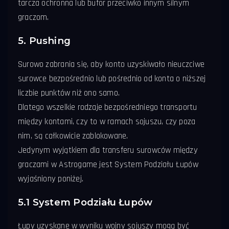
tarcza ochronna lub bufor przeciwko innym silnym
graczom.
5. Pushing
Surowo zabrania się, aby konto uzyskiwało nieuczciwe
surowce bezpośrednio lub pośrednio od konta o niższej
liczbie punktów niż ono samo.
Dlatego wszelkie rodzaje bezpośredniego transportu
między kontami, czy to w ramach sojuszu, czy poza
nim, są całkowicie zablokowane.
Jedynym wyjątkiem dla transferu surowców między
graczami w Astrogame jest System Podziału Łupów
wyjaśniony poniżej.
5.1 System Podziału Łupów
Łupy uzyskane w wyniku wojny sojuszy mogą być