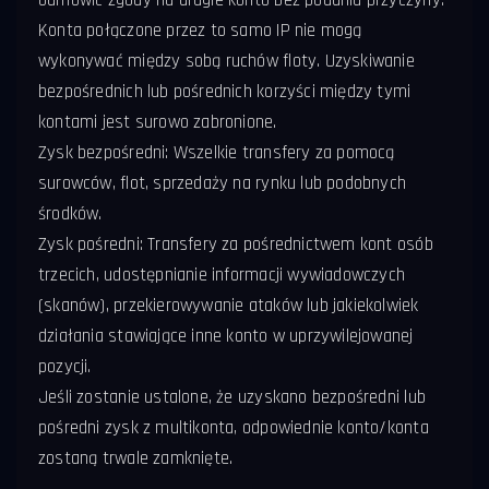
odmówić zgody na drugie konto bez podania przyczyny.
Konta połączone przez to samo IP nie mogą
wykonywać między sobą ruchów floty. Uzyskiwanie
bezpośrednich lub pośrednich korzyści między tymi
kontami jest surowo zabronione.
Zysk bezpośredni: Wszelkie transfery za pomocą
surowców, flot, sprzedaży na rynku lub podobnych
środków.
Zysk pośredni: Transfery za pośrednictwem kont osób
trzecich, udostępnianie informacji wywiadowczych
(skanów), przekierowywanie ataków lub jakiekolwiek
działania stawiające inne konto w uprzywilejowanej
pozycji.
Jeśli zostanie ustalone, że uzyskano bezpośredni lub
pośredni zysk z multikonta, odpowiednie konto/konta
zostaną trwale zamknięte.