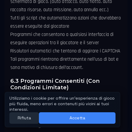
schermata di gioco. (auto attacco, auto flotta, auto
raccolta risorse, auto missione, auto annulla ecc.)
Tutti gli script che automatizzano azioni che dovrebbero
essere eseguite dal giocatore
Programmi che consentono a qualsiasi interfaccia di
eseguire operazioni tra il giocatore e il server
Risolutori automatici che tentano di aggirare i CAPTCHA
Tali programmi rientrano direttamente nell'uso di bot e
sono motivo di chiusura dell'account.
6.3 Programmi Consentiti (Con
Condizioni Limitate)
Le seguenti applicazioni che non modificano il
comportamento in-game o forniscono un vantaggio
sono libere:
Software di registrazione video dello schermo