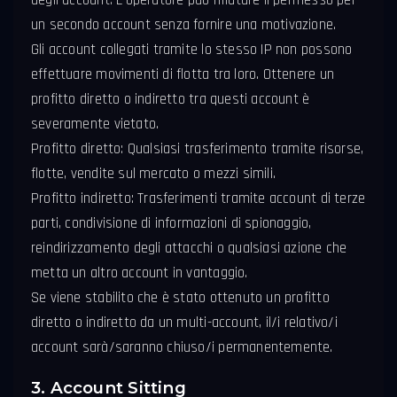
degli account. L'operatore può rifiutare il permesso per
un secondo account senza fornire una motivazione.
Gli account collegati tramite lo stesso IP non possono
effettuare movimenti di flotta tra loro. Ottenere un
profitto diretto o indiretto tra questi account è
severamente vietato.
Profitto diretto: Qualsiasi trasferimento tramite risorse,
flotte, vendite sul mercato o mezzi simili.
Profitto indiretto: Trasferimenti tramite account di terze
parti, condivisione di informazioni di spionaggio,
reindirizzamento degli attacchi o qualsiasi azione che
metta un altro account in vantaggio.
Se viene stabilito che è stato ottenuto un profitto
diretto o indiretto da un multi-account, il/i relativo/i
account sarà/saranno chiuso/i permanentemente.
3. Account Sitting