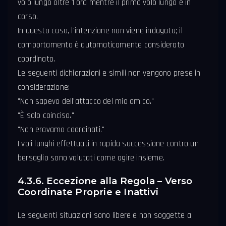
volo lungo oltre 1 ora mentre il primo volo lungo è in
corso.
In questo caso, l'intenzione non viene indagata; il
comportamento è automaticamente considerato
coordinato.
Le seguenti dichiarazioni e simili non vengono prese in
considerazione:
"Non sapevo dell'attacco del mio amico."
"È solo coinciso."
"Non eravamo coordinati."
I voli lunghi effettuati in rapida successione contro un
bersaglio sono valutati come agire insieme.
4.3.6. Eccezione alla Regola – Verso
Coordinate Proprie e Inattivi
Le seguenti situazioni sono libere e non soggette a