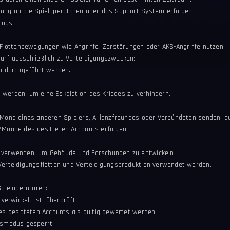
gung an die Spieloperatoren über das Support-System erfolgen.
ings
e Flottenbewegungen wie Angriffe, Zerstörungen oder AKS-Angriffe nutzen.
arf ausschließlich zu Verteidigungszwecken:
en durchgeführt werden.
 werden, um eine Eskalation des Krieges zu verhindern.
 Mond eines anderen Spielers, Allianzfreundes oder Verbündeten senden, a
n/Monde des gesitteten Accounts erfolgen.
t verwenden, um Gebäude und Forschungen zu entwickeln.
 Verteidigungsflotten und Verteidigungsproduktion verwendet werden.
Spieloperatoren:
verwickelt ist, überprüft.
des gesitteten Accounts als gültig gewertet werden.
ubsmodus gesperrt.