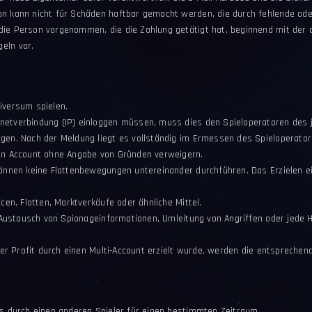
on kann nicht für Schäden haftbar gemacht werden, die durch fehlende ode
ie Person vorgenommen, die die Zahlung getätigt hat, beginnend mit der ak
eln vor.
iversum spielen.
rnetverbindung (IP) einloggen müssen, muss dies den Spieloperatoren des
gen. Nach der Meldung liegt es vollständig im Ermessen des Spieloperator
ten Account ohne Angabe von Gründen verweigern.
können keine Flottenbewegungen untereinander durchführen. Das Erzielen ei
cen, Flotten, Marktverkäufe oder ähnliche Mittel.
s, Austausch von Spionageinformationen, Umleitung von Angriffen oder jede
kter Profit durch einen Multi-Account erzielt wurde, werden die entspreche
ts durch einen anderen Spieler für einen bestimmten Zeitraum.