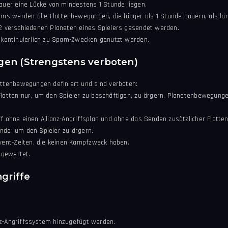
uer eine Lücke von mindestens 1 Stunde liegen.
s werden alle Flottenbewegungen, die länger als 1 Stunde dauern, als la
 2 verschiedenen Planeten eines Spielers gesendet werden.
e kontinuierlich zu Spam-Zwecken genutzt werden.
gen (Strengstens verboten)
tenbewegungen definiert und sind verboten:
 Flotten nur, um den Spieler zu beschäftigen, zu ärgern, Planetenbewegun
ff ohne einen Allianz-Angriffsplan und ohne das Senden zusätzlicher Flotte
nde, um den Spieler zu ärgern.
ent-Zeiten, die keinen Kampfzweck haben.
 gewertet.
griffe
nz-Angriffssystem hinzugefügt werden.