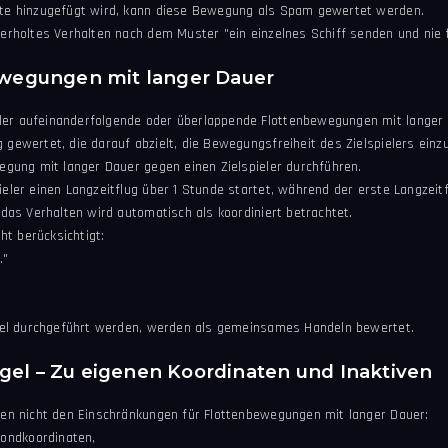
otte hinzugefügt wird, kann diese Bewegung als Spam gewertet werden.
ederholtes Verhalten nach dem Muster "ein einzelnes Schiff senden und nie 
bewegungen mit langer Dauer
ler aufeinanderfolgende oder überlappende Flottenbewegungen mit langer 
 gewertet, die darauf abzielt, die Bewegungsfreiheit des Zielspielers einz
wegung mit langer Dauer gegen einen Zielspieler durchführen.
ieler einen Langzeitflug über 1 Stunde startet, während der erste Langzeitf
; das Verhalten wird automatisch als koordiniert betrachtet.
t berücksichtigt:
."
 Ziel durchgeführt werden, werden als gemeinsames Handeln bewertet.
gel – Zu eigenen Koordinaten und Inaktiven
egen nicht den Einschränkungen für Flottenbewegungen mit langer Dauer:
ondkoordinaten,