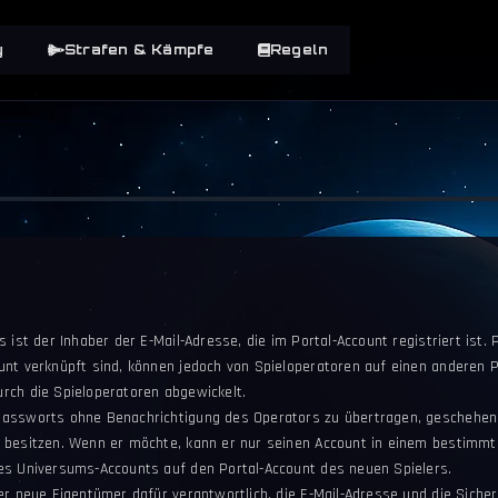
y
Strafen & Kämpfe
Regeln
 ist der Inhaber der E-Mail-Adresse, die im Portal-Account registriert ist. 
unt verknüpft sind, können jedoch von Spieloperatoren auf einen anderen 
rch die Spieloperatoren abgewickelt.
assworts ohne Benachrichtigung des Operators zu übertragen, geschehen v
n besitzen. Wenn er möchte, kann er nur seinen Account in einem bestimm
es Universums-Accounts auf den Portal-Account des neuen Spielers.
er neue Eigentümer dafür verantwortlich, die E-Mail-Adresse und die Siche