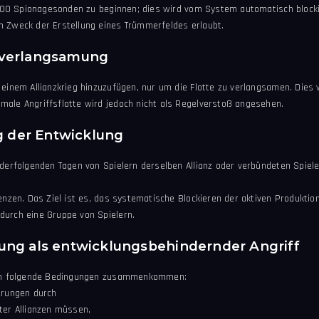
s 100 Spionagesonden zu beginnen; dies wird vom System automatisch blocki
m Zweck der Erstellung eines Trümmerfeldes erlaubt.
tenverlangsamung
 einem Allianzkrieg hinzuzufügen, nur um die Flotte zu verlangsamen. Dies
male Angriffsflotte wird jedoch nicht als Regelverstoß angesehen.
g der Entwicklung
nderfolgenden Tagen von Spielern derselben Allianz oder verbündeten Spiel
enzen. Das Ziel ist es, das systematische Blockieren der aktiven Produktio
durch eine Gruppe von Spielern.
rtung als entwicklungsbehindernder Angriff
ssen folgende Bedingungen zusammenkommen:
erungen durch
ter Allianzen müssen,