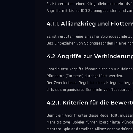
Es ist verboten, einen Krieg allein mit mehr al
Angriffe mit bis zu 100 Spionagesonden sind zu
4.1.1. Allianzkrieg und Flot
Es ist verboten, eine einzelne Spionagesonde zu
Das Einbeziehen von Spionagesonden in eine nor
4.2 Angriffe zur Verhinderun
Koordinierte Angriffe können nicht an 3 aufeina
Plünderns (Farmens) durchgeführt werden.
Der Zweck dieser Regel ist nicht, Kriege zu begr
d. h. das organisierte Sammeln von Ressourcen 
4.2.1. Kriterien für die Bewe
Damit ein Angriff unter diese Regel fällt, mü
Mehr als zwei Spieler führen koordinierte Plünd
Mehrere Spieler derselben Allianz oder verbünde