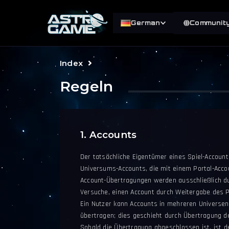
German
Communit
Index
Regeln
1. Accounts
Der tatsächliche Eigentümer eines Spiel-Accounts
Universums-Accounts, die mit einem Portal-Acco
Account-Übertragungen werden ausschließlich du
Versuche, einen Account durch Weitergabe des P
Ein Nutzer kann Accounts in mehreren Universe
übertragen; dies geschieht durch Übertragung d
Sobald die Übertragung abgeschlossen ist, ist d