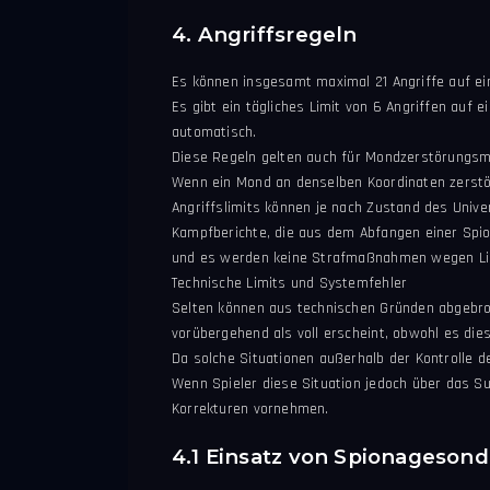
4. Angriffsregeln
Es können insgesamt maximal 21 Angriffe auf ei
Es gibt ein tägliches Limit von 6 Angriffen auf 
automatisch.
Diese Regeln gelten auch für Mondzerstörungsm
Wenn ein Mond an denselben Koordinaten zerstör
Angriffslimits können je nach Zustand des Uni
Kampfberichte, die aus dem Abfangen einer Spion
und es werden keine Strafmaßnahmen wegen Lim
Technische Limits und Systemfehler
Selten können aus technischen Gründen abgebroc
vorübergehend als voll erscheint, obwohl es dies 
Da solche Situationen außerhalb der Kontrolle d
Wenn Spieler diese Situation jedoch über das 
Korrekturen vornehmen.
4.1 Einsatz von Spionagesond