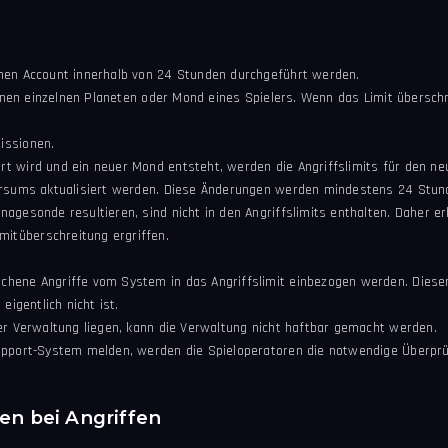
nen Account innerhalb von 24 Stunden durchgeführt werden.
einen einzelnen Planeten oder Mond eines Spielers. Wenn das Limit überschr
issionen.
t wird und ein neuer Mond entsteht, werden die Angriffslimits für den n
versums aktualisiert werden. Diese Änderungen werden mindestens 24 Stun
agesonde resultieren, sind nicht in den Angriffslimits enthalten. Daher er
itüberschreitung ergriffen.
hene Angriffe vom System in das Angriffslimit einbezogen werden. Dieser 
eigentlich nicht ist.
er Verwaltung liegen, kann die Verwaltung nicht haftbar gemacht werden.
Support-System melden, werden die Spieloperatoren die notwendige Überpr
en bei Angriffen