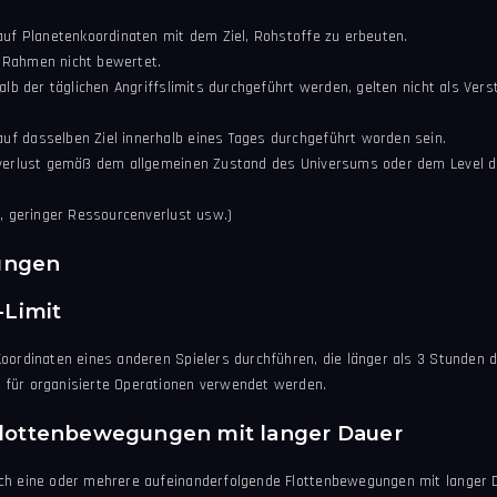
auf Planetenkoordinaten mit dem Ziel, Rohstoffe zu erbeuten.
 Rahmen nicht bewertet.
alb der täglichen Angriffslimits durchgeführt werden, gelten nicht als Ver
f dasselben Ziel innerhalb eines Tages durchgeführt worden sein.
fverlust gemäß dem allgemeinen Zustand des Universums oder dem Level des
n, geringer Ressourcenverlust usw.)
ungen
-Limit
oordinaten eines anderen Spielers durchführen, die länger als 3 Stunden d
 für organisierte Operationen verwendet werden.
Flottenbewegungen mit langer Dauer
rch eine oder mehrere aufeinanderfolgende Flottenbewegungen mit langer