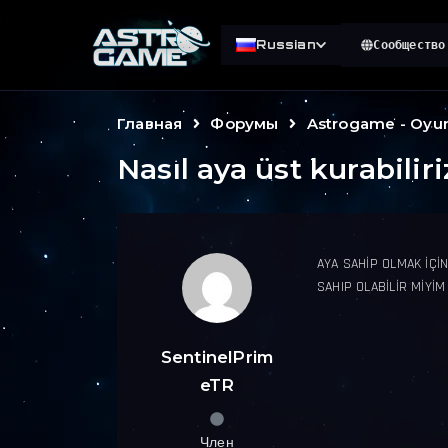
Russian
Сообщество
Главная
Форумы
Astrogame - Oyu
Nasıl aya üst kurabiliri
AYA SAHİP OLMAK İÇİ
SAHIP OLABİLİR MİYİM
SentinelPrim
eTR
Член