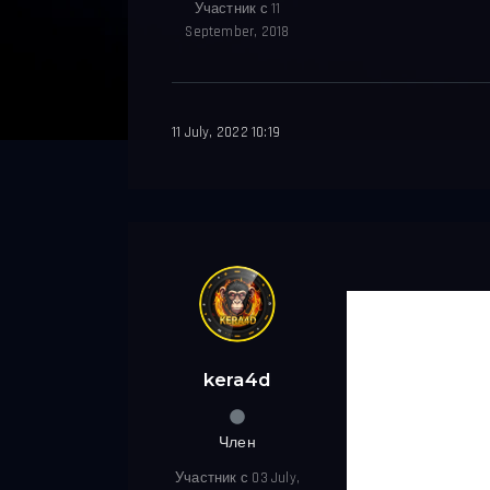
Участник с 11
September, 2018
11 July, 2022 10:19
kera4d
Член
Участник с 03 July,