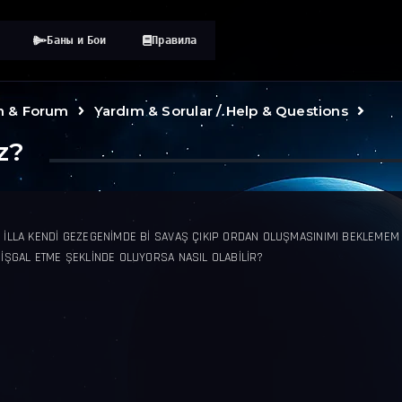
Баны и Бои
Правила
n & Forum
Yardım & Sorular / Help & Questions
z?
N İLLA KENDİ GEZEGENİMDE Bİ SAVAŞ ÇIKIP ORDAN OLUŞMASINIMI BEKLEMEM
 İŞGAL ETME ŞEKLİNDE OLUYORSA NASIL OLABİLİR?