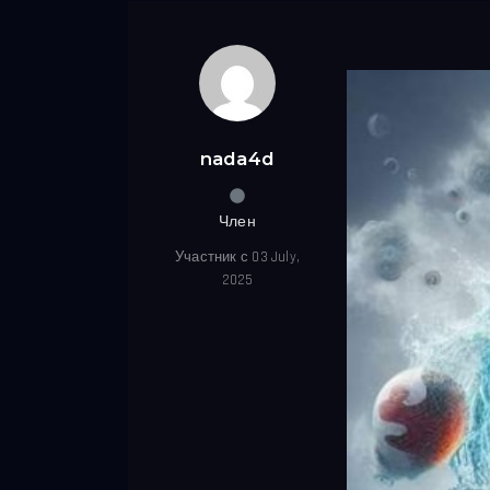
nada4d
Член
Участник с 03 July,
2025