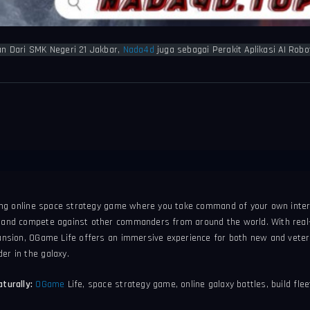
an Dari SMK Negeri 21 Jakbar,
Nada4d
juga sebagai Perakit Aplikasi AI Rob
ling online space strategy game where you take command of your own inters
 and compete against other commanders from around the world. With real-t
ansion, OGame Life offers an immersive experience for both new and vetera
r in the galaxy.
turally:
OGame
Life, space strategy game, online galaxy battles, build flee