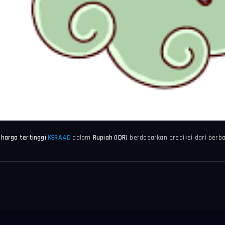
 harga tertinggi
KERA4D
dalam
Rupiah (IDR)
berdasarkan prediksi dari berba