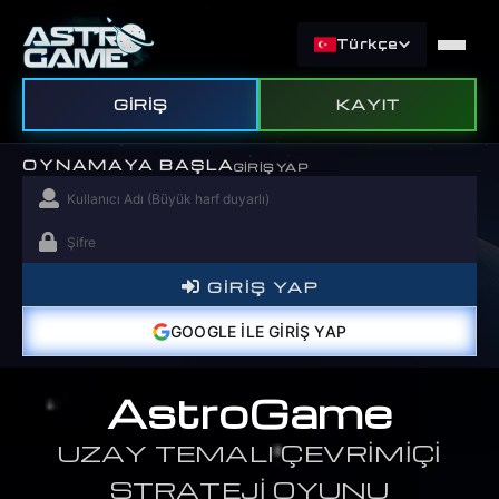
Türkçe
GIRIŞ
KAYIT
OYNAMAYA BAŞLA
GIRIŞ YAP
GIRIŞ YAP
GOOGLE ILE GIRIŞ YAP
AstroGame
UZAY TEMALI ÇEVRIMIÇI
STRATEJI OYUNU