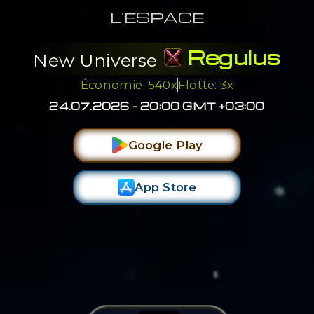
L'ESPACE
Regulus
New Universe
Économie: 540x
Flotte: 3x
24.07.2026 - 20:00 GMT +03:00
Google Play
App Store