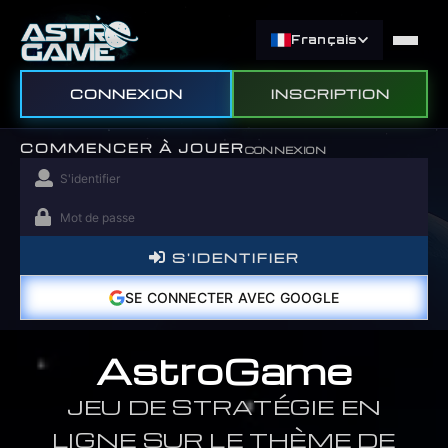
Français
CONNEXION
INSCRIPTION
COMMENCER À JOUER
CONNEXION
S'IDENTIFIER
SE CONNECTER AVEC GOOGLE
AstroGame
JEU DE STRATÉGIE EN
LIGNE SUR LE THÈME DE