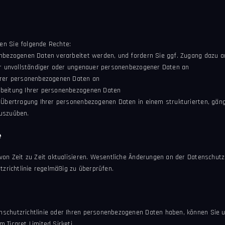
en Sie folgende Rechte:
enbezogenen Daten verarbeitet werden, und fordern Sie ggf. Zugang dazu a
tur unvollständiger oder ungenauer personenbezogener Daten an
Ihrer personenbezogenen Daten an
rbeitung Ihrer personenbezogenen Daten
e Übertragung Ihrer personenbezogenen Daten in einem strukturierten, gä
auszuüben.
e
von Zeit zu Zeit aktualisieren. Wesentliche Änderungen an der Datenschutz
tzrichtlinie regelmäßig zu überprüfen.
schutzrichtlinie oder Ihren personenbezogenen Daten haben, können Sie u
 Ticaret Limited Şirketi