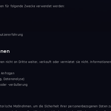
en für folgende Zwecke verwendet werden:
utzererfahrung
onen
nen nicht an Dritte weiter, verkauft oder vermietet sie nicht. Informatione
n Anfragen
ng, Datenanalyse)
 oder -veräußerung
satorische Maßnahmen, um die Sicherheit Ihrer personenbezogenen Daten z