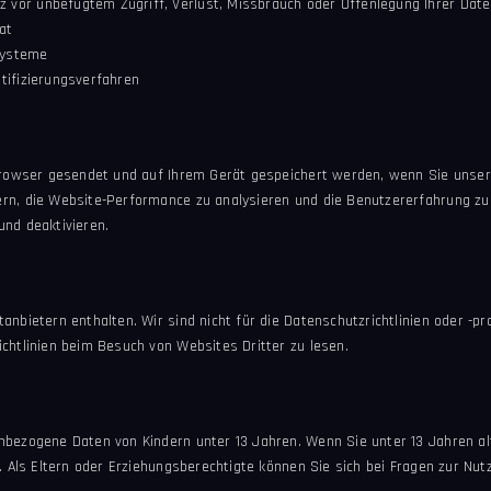
vor unbefugtem Zugriff, Verlust, Missbrauch oder Offenlegung Ihrer Date
at
ssysteme
tifizierungsverfahren
n Browser gesendet und auf Ihrem Gerät gespeichert werden, wenn Sie uns
rn, die Website-Performance zu analysieren und die Benutzererfahrung z
und deaktivieren.
nbietern enthalten. Wir sind nicht für die Datenschutzrichtlinien oder -pr
chtlinien beim Besuch von Websites Dritter zu lesen.
nbezogene Daten von Kindern unter 13 Jahren. Wenn Sie unter 13 Jahren alt
n. Als Eltern oder Erziehungsberechtigte können Sie sich bei Fragen zur Nu