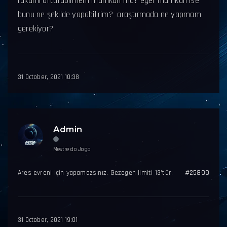
rakamı arttırabilmem mümkün mü? eğer mümkün ise
bunu ne şekilde yapabilirim? araştırmada ne yapmam
gerekiyor?
31 October, 2021 10:38
Admin
Mestre do Jogo
Ares evreni için yapamazsınız. Gezegen limiti 13'tür.
#25899
31 October, 2021 19:01