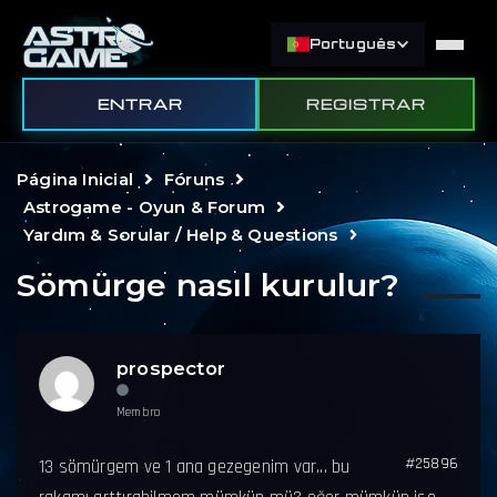
Português
ENTRAR
REGISTRAR
Página Inicial
Fóruns
Astrogame - Oyun & Forum
Yardım & Sorular / Help & Questions
Sömürge nasıl kurulur?
prospector
Membro
#25896
13 sömürgem ve 1 ana gezegenim var... bu