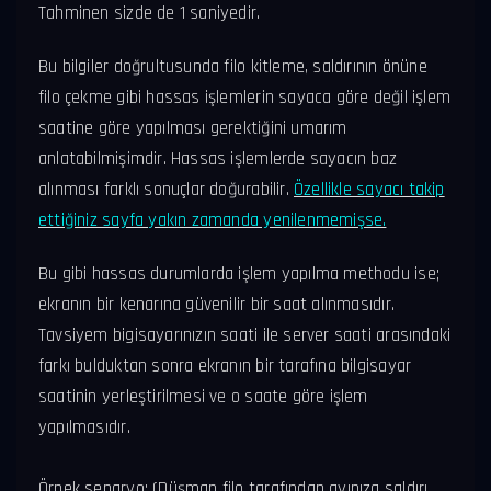
Tahminen sizde de 1 saniyedir.
Bu bilgiler doğrultusunda filo kitleme, saldırının önüne
filo çekme gibi hassas işlemlerin sayaca göre değil işlem
saatine göre yapılması gerektiğini umarım
anlatabilmişimdir. Hassas işlemlerde sayacın baz
alınması farklı sonuçlar doğurabilir.
Özellikle sayacı takip
ettiğiniz sayfa yakın zamanda yenilenmemişse.
Bu gibi hassas durumlarda işlem yapılma methodu ise;
ekranın bir kenarına güvenilir bir saat alınmasıdır.
Tavsiyem bigisayarınızın saati ile server saati arasındaki
farkı bulduktan sonra ekranın bir tarafına bilgisayar
saatinin yerleştirilmesi ve o saate göre işlem
yapılmasıdır.
Örnek senaryo; (Düşman filo tarafından ayınıza saldırı