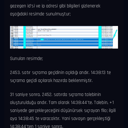
gezegen id'si ve ip adresi gibi bilgileri gizlenerek
aşağıdaki resimde sunulmuştur;
Sunulan resimde;
2453. satır sıçrama geçidinin açıldığı andır. 14:38:13 te
sıçrama geçidi açılarak hazırda beklenmiştir.
31 saniye sonra, 2452. satırda sıçrama talebinin
oluşturulduğu andır. Tam olarak 14:38:44'te. Talebin, +1
saniyede gerçekleşeceğini düşünürsek sıçrayan filo; ilgili
aya 14:38:45 te varacaktır. Yani savaşın gerçekleştiği
14:38:44'ten 1 saniye sonra.