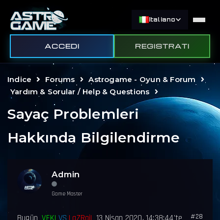
Italiano
ACCEDI
REGISTRATI
Indice
Forums
Astrogame - Oyun & Forum
Yardım & Sorular / Help & Questions
Sayaç Problemleri
Hakkında Bilgilendirme
Admin
Game Master
#28
Bugün
VEKI
VS
LaZRaiL
13 Nisan 2020, 14:38:44'te