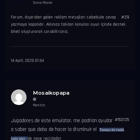
Game Master
Forum, dışarıdan gelen reklam mesajları sebebiyle cevap
#29
yazmaya kapalıdır. Aklınıza takılan konuları oyun içinde destek
bileti oluşturarak sorabilirsiniz.
14 April, 2020 01:54
Mosaikopapa
Membro
#152125
Jugadores de este emulator, me podrian ayudar
a saber que debo de hacer la disminuir el
Tiempo de vuelo
de nave reciclador
(solo ida)