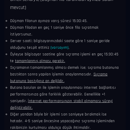
mevcut)
Düşman filonun ayınıza varış süresi 15:30:45.
Düşman filodan en geç 1 saniye önce filo sıçratmak
istiyorsunuz,
Server saati; bilgisayarınızdaki saate göre 1 saniye geride
olduğunu tespit ettiniz
(varsayım)
,
Öyleyse bilgisayar saatine göre sıçrama işlemi en geç 15:30:45
te
tamamlanmış olması gerekir.
Sıçramanın tamamlanmış olması demek ise; sıçrama butonuna
bastıktan sonra yapılan işlemin onaylanmasıdır.
Sıçrama
butonuna bastığınız an değildir.
Butona basılan an ile işlemin onaylanması internet bağlantısı
performansınıza göre farklılık gösterebilir. Genellikle +1
saniyedir.
İnternet performansınızın stabil olmaması süreyi
değiştirebilir.
Diğer yandan böyle bir işlemi son saniyeye bırakmak ise
hatadır. 4-5 saniye öncesine yapacağınız sıçrama işleminden
rakibinizin kurtulması oldukça düşük ihtimaldir.