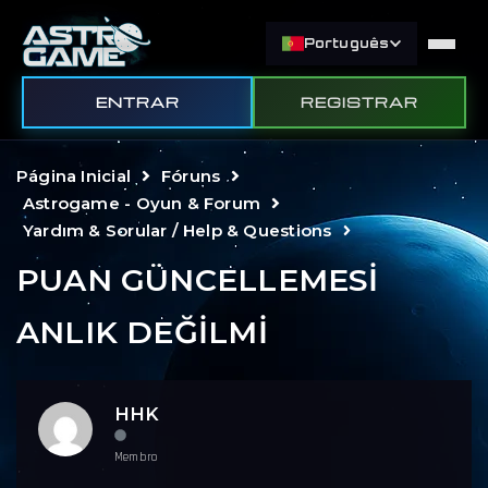
Português
ENTRAR
REGISTRAR
Página Inicial
Fóruns
Astrogame - Oyun & Forum
Yardım & Sorular / Help & Questions
PUAN GÜNCELLEMESİ
ANLIK DEĞİLMİ
HHK
Membro