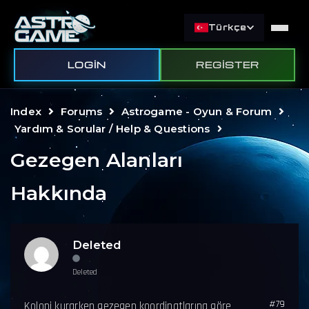
Türkçe
LOGIN
REGISTER
Index
Forums
Astrogame - Oyun & Forum
Yardım & Sorular / Help & Questions
Gezegen Alanları
Hakkında
Deleted
Deleted
#79
Koloni kurarken gezegen koordinatlarına göre