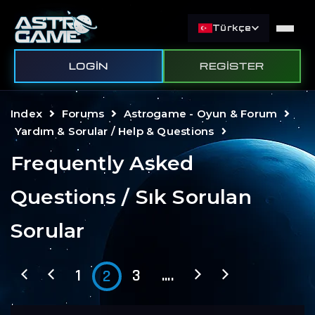
Türkçe
LOGIN
REGISTER
Index
Forums
Astrogame - Oyun & Forum
Yardım & Sorular / Help & Questions
Frequently Asked
Questions / Sık Sorulan
Sorular
1
3
....
2