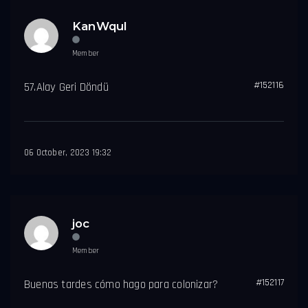
KanWqul
Member
#152116
57.Alay Geri Döndü
06 October, 2023 19:32
joc
Member
#152117
Buenas tardes cómo hago para colonizar?