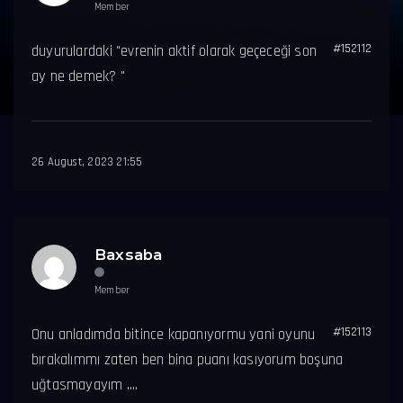
Member
#152112
duyurulardaki "evrenin aktif olarak geçeceği son
ay ne demek? "
26 August, 2023 21:55
Baxsaba
Member
#152113
Onu anladımda bitince kapanıyormu yani oyunu
bırakalımmı zaten ben bina puanı kasıyorum boşuna
uğtasmayayım ....