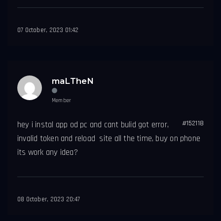
07 October, 2023 01:42
maLTheN
Member
#152118
hey i instal app od pc and cant bulid got error,
invalid token and reload site all the time, buy on phone
its work any idea?
08 October, 2023 20:47