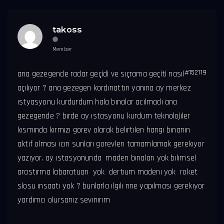
takoss
Member
#152119
ana gezegende radar geçidi ve sıçrama geçiti nasıl
açılıyor ? ana gezegen kordınattın yanına ay merkez
ıstyasyonu kurdurdum hala bınalar acılmadı ana
gezegende ? bırde ay ıstasyonu kurdum teknolojıler
kısmında kırmızı gorev olarak belırtılen hangı bınanın
aktıf olması ıcın sunları gorevlerı tamamlamak gerekıyor
yazıyor. ay ıstasyonunda maden bınaları yok bılımsel
arastırma labaratuarı yok dertıum madenı yok roket
slosu ınsaatı yok ? bunlarla ılgılı nne yapılması gerekıyor
yardımcı olursanız sevınırım