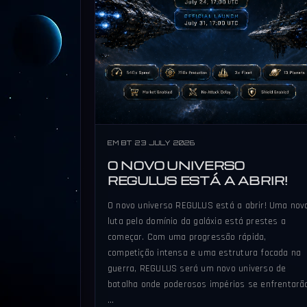
EM BT 23 JULY 2026
O NOVO UNIVERSO
REGULUS ESTÁ A ABRIR!
O novo universo REGULUS está a abrir! Uma nov
luta pelo domínio da galáxia está prestes a
começar. Com uma progressão rápida,
competição intensa e uma estrutura focada na
guerra, REGULUS será um novo universo de
batalha onde poderosos impérios se enfrentarã
…