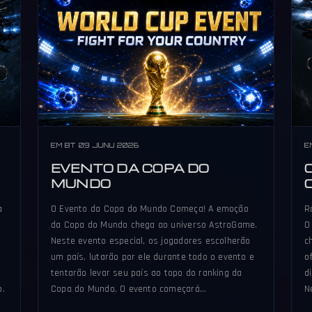
EM BT 09 JUNU 2026
E
EVENTO DA COPA DO
MUNDO
a
O Evento da Copa do Mundo Começa! A emoção
R
da Copa do Mundo chega ao universo AstroGame.
O
Neste evento especial, os jogadores escolherão
c
um país, lutarão por ele durante todo o evento e
o
tentarão levar seu país ao topo do ranking da
d
o.
Copa do Mundo. O evento começará…
N