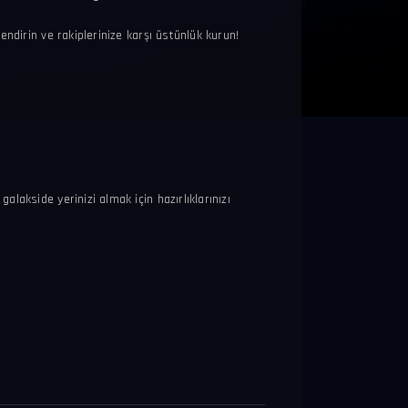
lendirin ve rakiplerinize karşı üstünlük kurun!
alakside yerinizi almak için hazırlıklarınızı