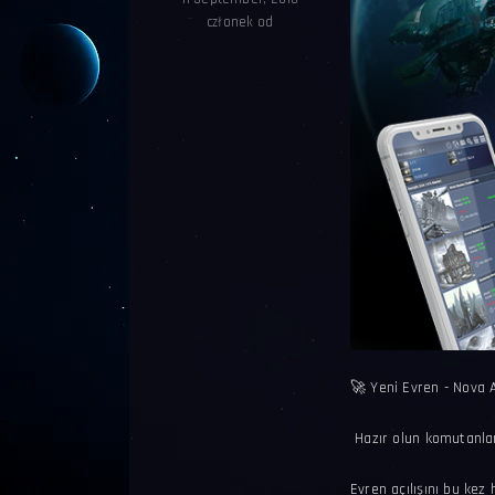
członek od
🚀 Yeni Evren - Nova A
Hazır olun komutanlar
Evren açılışını bu kez