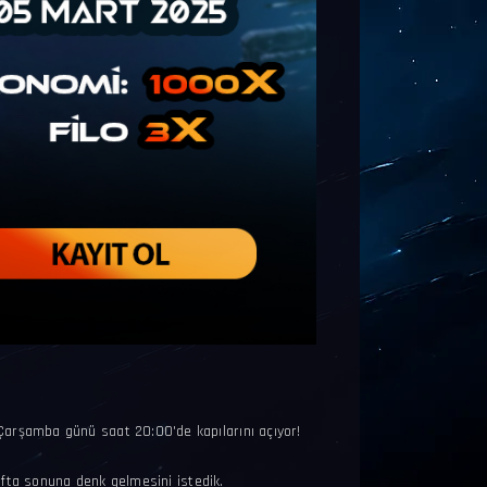
Çarşamba günü saat 20:00'de kapılarını açıyor!
hafta sonuna denk gelmesini istedik.