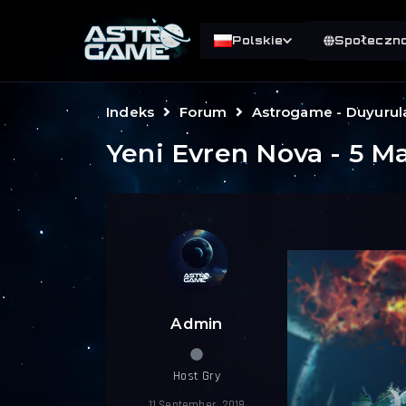
Polskie
Społeczn
Indeks
Forum
Astrogame - Duyurul
Yeni Evren Nova - 5 Ma
Admin
Host Gry
11 September, 2018