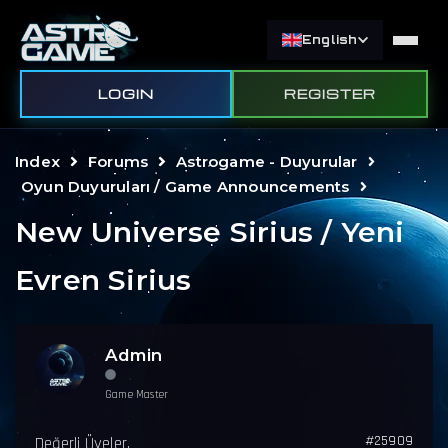
English
LOGIN
REGISTER
Index
Forums
Astrogame - Duyurular
Oyun Duyuruları / Game Announcements
New Universe Sirius / Yeni
Evren Sirius
Admin
Game Master
#25909
Değerli Üyeler,