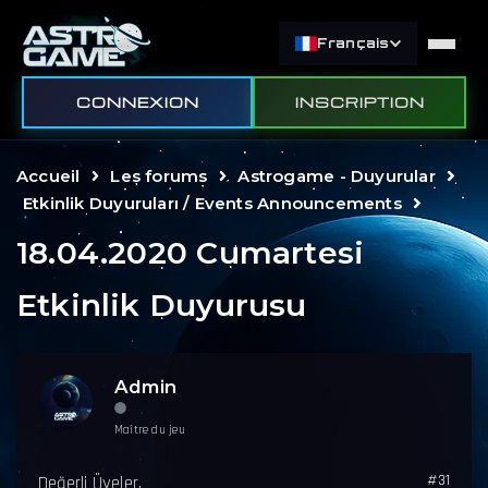
Français
CONNEXION
INSCRIPTION
Accueil
Les forums
Astrogame - Duyurular
Etkinlik Duyuruları / Events Announcements
18.04.2020 Cumartesi
Etkinlik Duyurusu
Admin
Maître du jeu
#31
Değerli Üyeler,