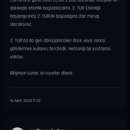
Cumartesi günü Saat 22:00-23:00 arasında rastgele bir
dakikada etkinlik başlatılacaktır. 2. TUR Etkinliği
başlangıcında 2. TURUN başladığına dair mesaj
alacaksınız.
2. TUR'da da geri dönüşümcüleri önce veya sonra
göndermek kullanıcı tercihidir. Herhangi bir kısıtlama
yoktur.
Bilginize sunar, iyi oyunlar dileriz.
16 April, 2020 17:32