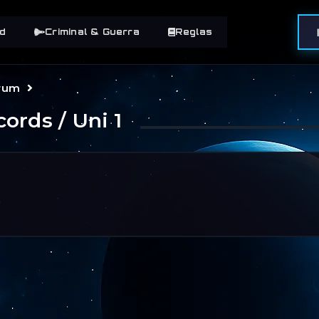
d
Criminal & Guerra
Reglas
orum
cords / Uni 1