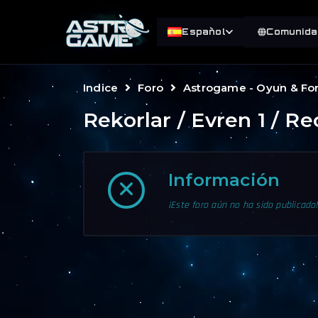
Español
Comunida
Indice
Foro
Astrogame - Oyun & F
Rekorlar / Evren 1 / Re
Información
¡Este foro aún no ha sido publicado!