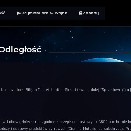
ość
Kryminalista & Wojna
Zasady
Odległość
 Innovations Bilişim Ticaret Limited Şirketi (zwaną dalej "Sprzedawcą") a 
praw i obowiązków stron zgodnie z przepisami ustawy nr 6502 o ochronie
edaży i dostawy produktów cyfrowych (Ciemna Materia lub subskrypcja Pr