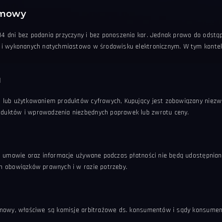
umowy
4 dni bez podania przyczyny i bez ponoszenia kar. Jednak prawo do odst
 i wykonanych natychmiastowo w środowisku elektronicznym. W tym kontek
u
ą lub użytkowaniem produktów cyfrowych, Kupujący jest zobowiązany niez
duktów i wprowadzenia niezbędnych poprawek lub zwrotu ceny.
ej umowie oraz informacje używane podczas płatności nie będą udostępnia
h obowiązków prawnych i w razie potrzeby.
umowy, właściwe są komisje arbitrażowe ds. konsumentów i sądy konsumenc