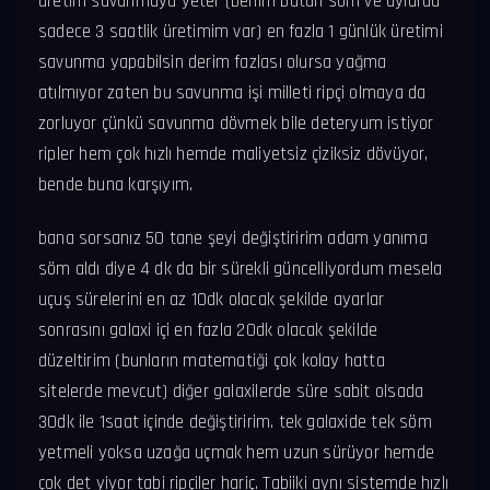
üretim savunmaya yeter (benim bütün söm ve aylarda
sadece 3 saatlik üretimim var) en fazla 1 günlük üretimi
savunma yapabilsin derim fazlası olursa yağma
atılmıyor zaten bu savunma işi milleti ripçi olmaya da
zorluyor çünkü savunma dövmek bile deteryum istiyor
ripler hem çok hızlı hemde maliyetsiz çiziksiz dövüyor,
bende buna karşıyım.
bana sorsanız 50 tane şeyi değiştiririm adam yanıma
söm aldı diye 4 dk da bir sürekli güncelliyordum mesela
uçuş sürelerini en az 10dk olacak şekilde ayarlar
sonrasını galaxi içi en fazla 20dk olacak şekilde
düzeltirim (bunların matematiği çok kolay hatta
sitelerde mevcut) diğer galaxilerde süre sabit olsada
30dk ile 1saat içinde değiştiririm. tek galaxide tek söm
yetmeli yoksa uzağa uçmak hem uzun sürüyor hemde
çok det yiyor tabi ripçiler hariç. Tabiiki aynı sistemde hızlı