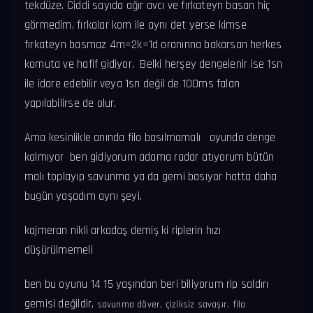
tekdüze. Ciddi sayıda ağır avcı ve fırkateyn basan hiç
görmedim, fırkalar kom ile aynı det yerse kimse
fırkateyn basmaz 4m=2k=1d oranınna bakarsan herkes
komuta ve hafif gidiyor. Belki herşey dengelenir ise 1sn
ile idare edebilir veya 1sn değil de 100ms falan
yapılabilirse de olur.
Ama kesinlikle anında filo basılmamalı oyunda denge
kalmıyor ben gidiyorum adama radar atıyorum bütün
malı toplayıp savunma ya da gemi basıyor hatta daha
bugün yaşadım aynı şeyi.
kajmeran nikli arkadaş demiş ki riplerin hızı
düşürülmemeli
ben bu oyunu 14 15 yaşından beri biliyorum rip saldırı
gemisi değildir,
savunma döver,
çiziksiz savaşır,
filo