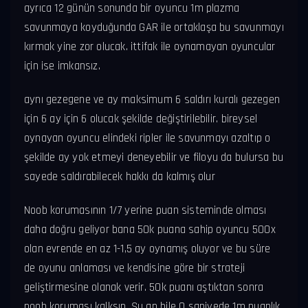
ayrıca 12 günün sonunda bir oyuncu 1m plazma
savunmaya koyduğunda GAR ile ortaklaşa bu savunmayı
kırmak yine zor olucak. ittifak ile oynamayan oyuncular
için ise imkansız.
aynı gezegene ve ay maksimum 6 saldırı kuralı gezegen
için 6 ay için 6 olucak şekilde değiştirilebilir. bireysel
oynayan oyuncu elindeki ripler ile savunmayı azaltıp o
şekilde ay yok etmeyi deneyebilir ve filoyu da bulursa bu
sayede saldırabilecek hakkı da kalmış olur
Noob korumasının 1/7 yerine puan sisteminde olması
daha doğru geliyor bana 50k puana sahip oyuncu 500x
olan evrende en az 1-1,5 ay oynamış oluyor ve bu süre
de oyunu anlaması ve kendisine göre bir strateji
geliştirmesine olanak verir. 50k puanı aştıktan sonra
noob koruması kalksın. Şu an bile 0 saniyede 1m puanlık