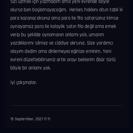
sizi üzmek için yazmadım ama yeni evrende böyle
olursa ben başlamayacağım. Herkes hakkını alsın tabii ki
para kazanacaksınız ama para ile filo satarsanız kimse
oynayamaz para ile kolaylık satın filo değil ama emek
verip bu şekilde oynamanın anlamı yok, umarım
yazdıklarımı silmez ve ciddiye alırsınız. Size yardımcı
olayım dedim ama dinlemeyeceğinize eminim. Yeni
evreni düzeltebilirseniz artık orayı beklerim öbür türlü
böyle bir anlamı yok.
İyi çalışmalar.
15 September, 2021 17:11