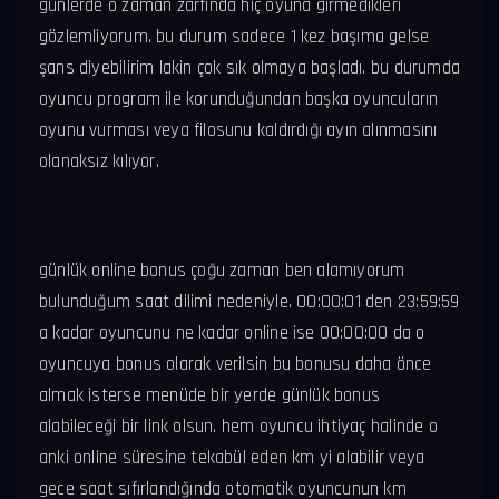
günlerde o zaman zarfında hiç oyuna girmedikleri
gözlemliyorum. bu durum sadece 1 kez başıma gelse
şans diyebilirim lakin çok sık olmaya başladı. bu durumda
oyuncu program ile korunduğundan başka oyuncuların
oyunu vurması veya filosunu kaldırdığı ayın alınmasını
olanaksız kılıyor.
günlük online bonus çoğu zaman ben alamıyorum
bulunduğum saat dilimi nedeniyle. 00:00:01 den 23:59:59
a kadar oyuncunu ne kadar online ise 00:00:00 da o
oyuncuya bonus olarak verilsin bu bonusu daha önce
almak isterse menüde bir yerde günlük bonus
alabileceği bir link olsun. hem oyuncu ihtiyaç halinde o
anki online süresine tekabül eden km yi alabilir veya
gece saat sıfırlandığında otomatik oyuncunun km