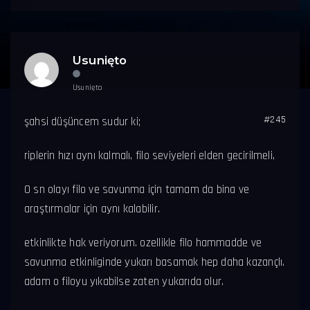
Usunięto
Usunięto
#245
şahsi düşüncem sudur ki;
riplerin hızı aynı kalmalı, filo seviyeleri elden gecirilmeli,
0 sn olayı filo ve savunma için tamam da bina ve
araştırmalar için aynı kalabilir.
etkinlikte hak veriyorum. ozellikle filo hammadde ve
savunma etkinliginde yukarı basamak hep daha kazançlı.
adam o filoyu yıkabilse zaten yukarıda olur.