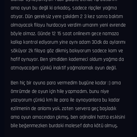
ama oyun bu değil ki arkadaş, sadece ripçiler yağma
atıyor. Dün gereksiz yere çakıldım 2 3 kez sonra baktım
olmayacak filoyu hurdacıya verdim umarım yeni evrende
böyle olmaz. Günde 12 15 saat onlineım gece namaza
kalkıp kontrol ediyorum yine aynı adam 30dk da aylarımı
söküyor 2k filoya göz dikmiş bakıyorum sadece kom ve
hafif oynuyor. Ben şimdiden kademeci oldum yağma da
atmayacağım çünkü inaktif yağmalamak oyun değil.
Ben hiç bir oyuna para vermedim bugüne kadar :) ama
ömrümde de oyun için hile yapmadım, bunu niye
yazıyorum çünkü km ile para ile oynayanlara bu kadar
ezilmenin de anlamı yok, zaten servera geç başladık
ama oyun amacından çıkmış, ben orjinalini hatta eskisini
bile beğenmezken burdaki malesef daha kötü olmuş.