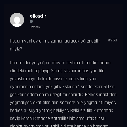
elkadir
Członek
#250
Hocam yeni evren ne zaman açılacak öğrenebilir
miyiz?
Hammaddeye yağma atayım dedim atamadım adam
elindeki malı toplayıp 1sn de savunma basıyor, filo
yavaşlatmayı da kaldırmışsınız oda sıkıntı yani
oynamanın anlamı yok gibi. Eskiden 1 sonda ekler 50 sn
geciktirir adam on mu değil mi anlardık. Herkes inaktifleri
yağmalıyor, aktif olanların sömlere bile yağma atılmıyor,
herkes pusuya yatmış bekliyor. Belki siz filo kurtarmak
deyip karanlık madde satabilirsiniz ama ufak filosu
olanlar oynayamıyor. Tabii gidipte bende rip basarım