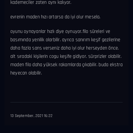
kademeciler zaten aynı kalıyor.
evrenin maden hızı artarsa da iyi olur mesela.
oyunu oynayanlar hızlı diye oynuyor.filo süreleri ve
basımında yenilik olarbilir. ayrıca sanırım keşif gezilerine
daha fazla sans verseniz daha iyi olur herseyden önce.
alt sıradaki kişilerin cogu keşife gidiyor. sürprizler olabilir.
maden filo daha yüksek rakamlarda çıkabilir. buda ekstra
heyecan olabilir.
13 September, 2021 16:22