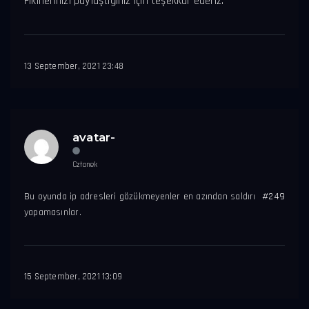
Fikirlerinizi paylaştığınız için teşekkür ederiz.
13 September, 2021 23:48
avatar-
Członek
Bu oyunda ip adresleri gözükmeyenler en azından saldırı
#249
yapamasınlar.
15 September, 2021 13:09