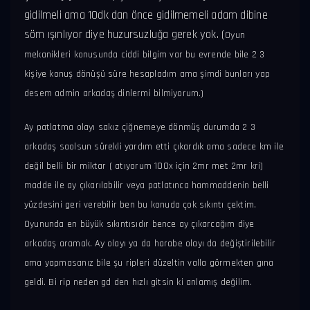
gidilmeli ama 10dk dan önce gidilmemeli adam dibine
söm ışınlıyor diye huzursuzluğa gerek yok. (
Oyun
mekanikleri konusunda ciddi bilgim var bu evrende bile 2 3
kişiye konuş dönüşü süre hesapladım ama şimdi bunları yap
desem admin arkadaş dinlermi bilmiyorum.)
Ay patlatma olayı sakız çiğnemeye dönmüş durumda 2 3
arkadaş saolsun sürekli yardım etti çıkardık ama sadece km ile
değil belli bir miktar ( atıyorum 100x için 2mr met 2mr kri)
madde ile ay çıkarılabilir veya patlatınca hammaddenin belli
yüzdesini geri verebilir ben bu konuda çok sıkıntı çektim.
Oyununda en büyük sıkıntısıdır bence ay çıkarcağım diye
arkadaş aramak. Ay olayı ya da harabe olayı da değiştirilebilir
ama yapmasanız bile şu ripleri düzeltin valla görmekten gına
geldi. Bi rip neden gd den hızlı gitsin ki anlamış değilim.