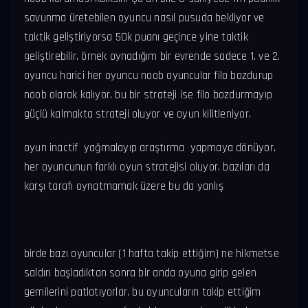
savunma üretebilen oyuncu nasıl pusuda bekliyor ve
taktik geliştiriyorsa 50k puanı geçince yine taktik
geliştirebilir. örnek oynadığım bir evrende sadece 1. ve 2.
oyuncu harici her oyuncu noob oyuncular filo bozdurup
noob olarak kalıyor. bu bir strateji ise filo bozdurmayıp
güçlü kalmakta strateji oluyor ve oyun kilitleniyor.
oyun inactif yağmalayıp araştırma yapmaya dönüyor.
her oyuncunun farklı oyun stratejisi oluyor. bazıları da
karşı tarafı oynatmamak üzere bu da yanlış
birde bazı oyuncular (1 hafta takip ettiğim) ne hikmetse
saldırı başladıktan sonra bir anda oyuna girip gelen
gemilerini patlatıyorlar. bu oyuncuların takip ettiğim