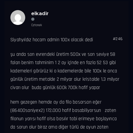
elkadir
Członek
#246
Siyahyıldız hocam admin 100x olacak dedi
şu anda son evrendeki üretim 500x ve son seviye 58
falan benim tahminim 1 2 ay içinde en fazla 52 53 gibi
kademeleri görürüz ki o kademelerde bile 100x le anca
günlük üretim metalde 2 milyar olur kristalde 1,3 milyar
civarı olur buda günlük 600k 700k hafif yapar
hem gezegen hemde ay da filo basarsan eğer
(86400saniyex2) 172.000 hafif basabiliyorsun zaten
filonun yarısı hafif olsa basılır tabi erimeye başlayınca
da sorun olur biraz ama diğer türlü de oyun zaten