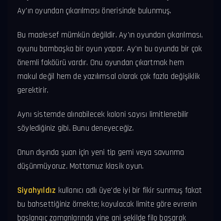
Ay'ın oyundan çıkarılması önerisinde bulunmuş.
Bu maalesef mümkün değildir. Ay'ın oyundan çıkarılması,
oyunu bambaşka bir oyun yapar. Ay'ın bu oyunda bir çok
önemli faköürü vardır. Onu oyundan çıkartmak hem
makul değil hem de yazılımsal olarak çok fazla değişiklik
gerektirir.
Aynı sistemde alınabilecek koloni sayısı limitlenebilir
söylediğiniz gibi. Bunu deneyeceğiz.
Onun dışında şuan için yeni tip gemi veya savunma
düşünmüyoruz. Mottomuz klasik oyun.
Siyahyıldız
kullanıcı adlı üye'de iyi bir fikir sunmuş fakat
bu bahsettiğiniz örnekte; koyulacak limite göre evrenin
başlangıç zamanlarında yine ani şekilde filo basarak