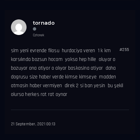
tornado
Członek
#255
slm yeni evrende filosu hurdaciya veren 1 k km
karsılında bozsun hocam yoksa hep hille oluyor o
bozuyor ona atiyor o alıyor baskasina atiyor daha
dogrusu size haber verde kimse kimseye madden
atmasin haber vermiyen direk 2 si ban yesin bu şekil
olursa herkes rat rat oynar
21 September, 2021 00:13