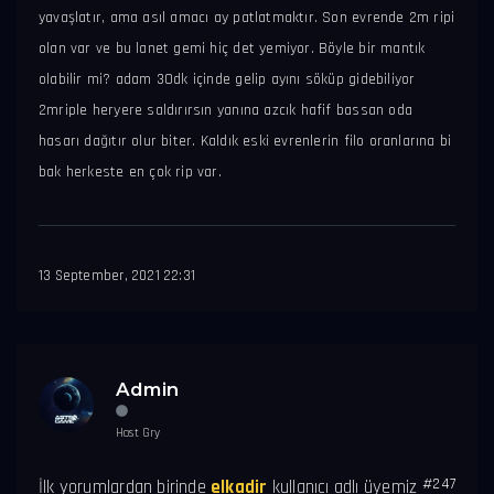
yavaşlatır, ama asıl amacı ay patlatmaktır. Son evrende 2m ripi
olan var ve bu lanet gemi hiç det yemiyor. Böyle bir mantık
olabilir mi? adam 30dk içinde gelip ayını söküp gidebiliyor
2mriple heryere saldırırsın yanına azcık hafif bassan oda
hasarı dağıtır olur biter. Kaldık eski evrenlerin filo oranlarına bi
bak herkeste en çok rip var.
13 September, 2021 22:31
Admin
Host Gry
#247
İlk yorumlardan birinde
elkadir
kullanıcı adlı üyemiz