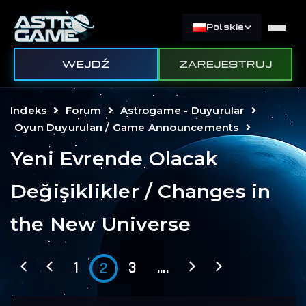
Polskie
WEJDŹ
ZAREJESTRUJ
Indeks
Forum
Astrogame - Duyurular
Oyun Duyuruları / Game Announcements
Yeni Evrende Olacak
Değişiklikler / Changes in
the New Universe
1
3
....
2