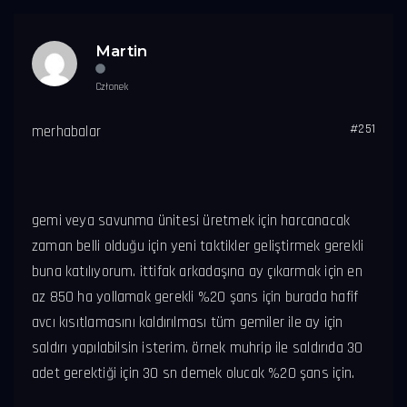
Martin
Członek
#251
merhabalar
gemi veya savunma ünitesi üretmek için harcanacak
zaman belli olduğu için yeni taktikler geliştirmek gerekli
buna katılıyorum. ittifak arkadaşına ay çıkarmak için en
az 850 ha yollamak gerekli %20 şans için burada hafif
avcı kısıtlamasını kaldırılması tüm gemiler ile ay için
saldırı yapılabilsin isterim. örnek muhrip ile saldırıda 30
adet gerektiği için 30 sn demek olucak %20 şans için.