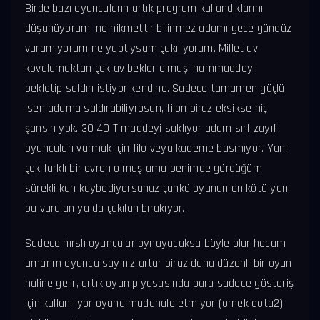
Birde bazı oyuncuların artık program kullandıklarını
düşünüyorum, ne hikmettir bilinmez adamı gece gündüz
vuramıyorum ne yaptıysam çakılıyorum. Millet av
kovalamaktan çok av bekler olmuş, hammaddeyi
bekletip saldırı istiyor kendine. Sadece tamamen güçlü
isen adama saldırabiliyrosun, filon biraz eksikse hiç
şansın yok. 30 40 T maddeyi saklıyor adam sırf zayıf
oyuncuları vurmak için filo veya kademe basmıyor. Yani
çok farklı bir evren olmuş ama benimde gördüğüm
sürekli kan kaybediyorsunuz çünkü oyunun en kötü yanı
bu vurulan ya da çakılan bırakıyor.
Sadece hırslı oyuncular oynayacaksa böyle olur hocam
umarım oyuncu sayınız artar biraz daha düzenli bir oyun
haline gelir, artık oyun piyasasında para sadece gösteriş
için kullanılıyor oyuna müdahale etmiyor (örnek dota2)