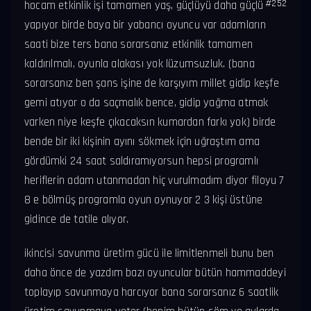
#252
hocam etkinlik işi tamamen yaş, güçlüyü daha güçlü
yapıyor birde baya bir yabancı oyuncu var adamların
saati bize ters bana sorarsanız etkinlik tamamen
kaldırılmalı, oyunla alakası yok lüzumsuzluk. (bana
sorarsanız ben şans işine de karşıyım millet gidip keşfe
gemi atıyor o da saçmalık bence, gidip yağma atmak
varken niye keşfe çıkacaksın kumardan farkı yok) birde
bende bir iki kişinin ayını sökmek için uğraştım ama
gördümki 24 saat saldıramıyorsun hepsi programlı
heriflerin adam utanmadan hiç vurulmadım diyor filoyu 7
8 e bölmüş programla oyun oynuyor 2 3 kişi üstüne
gidince de tatile alıyor.
ikincisi savunma üretim gücü ile limitlenmeli bunu ben
daha önce de yazdım bazı oyuncular bütün hammaddeyi
toplayıp savunmaya harcıyor bana sorarsanız 6 saatlik