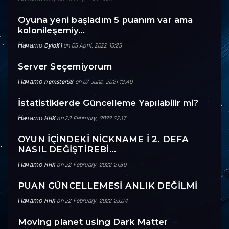
Oyuna yeni başladım 5 puanım var ama
kolonileşemiy…
Начато
CyloX1
on 03 April, 2022 15:23
Server Seçemiyorum
Начато
nemster98
on 07 June, 2021 13:40
İstatistiklerde Güncelleme Yapılabilir mi?
Начато
HHK
on 23 February, 2022 22:17
OYUN İÇİNDEKİ NİCKNAME İ 2. DEFA
NASIL DEĞİŞTİREBİ…
Начато
HHK
on 22 February, 2022 21:50
PUAN GÜNCELLEMESİ ANLIK DEĞİLMİ
Начато
HHK
on 22 February, 2022 23:04
Moving planet using Dark Matter