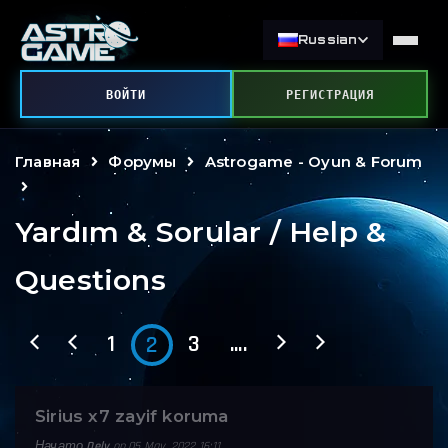
Russian
ВОЙТИ
РЕГИСТРАЦИЯ
Главная
Форумы
Astrogame - Oyun & Forum
Yardım & Sorular / Help &
Questions
1
3
....
2
Sirius x7 zayif koruma
Начато
Dely
on 05 May, 2022 16:11