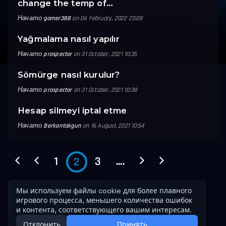
change the temp of…
Начато
gamer388
on 04 February, 2022 23:08
Yağmalama nasıl yapılır
Начато
prospector
on 31 October, 2021 10:35
Sömürge nasıl kurulur?
Начато
prospector
on 31 October, 2021 10:38
Hesap silmeyi iptal etme
Начато
Berkantakgun
on 16 August, 2021 10:54
1
3
....
2