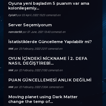
Oyuna yeni başladım 5 puanım var ama
kolonileşemiy…
CyloX1
por 03 April, 2022 15:23 comenzó en
Server Seçemiyorum
nemster98
por 07 June, 2021 13:40 comenzó en
İstatistiklerde Güncelleme Yapılabilir mi?
HHK
por 23 February, 2022 22:17 comenzó en
OYUN İÇİNDEKİ NİCKNAME İ 2. DEFA
NASIL DEĞİŞTİREBİ…
HHK
por 22 February, 2022 21:50 comenzó en
PUAN GÜNCELLEMESİ ANLIK DEĞİLMİ
HHK
por 22 February, 2022 23:04 comenzó en
Moving planet using Dark Matter
change the temp of…