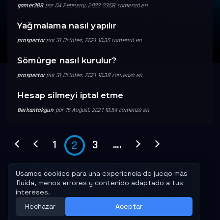
gamer388
por 04 February, 2022 23:08 comenzó en
Yağmalama nasıl yapılır
prospector
por 31 October, 2021 10:35 comenzó en
Sömürge nasıl kurulur?
prospector
por 31 October, 2021 10:38 comenzó en
Hesap silmeyi iptal etme
Berkantakgun
por 16 August, 2021 10:54 comenzó en
1
3
....
2