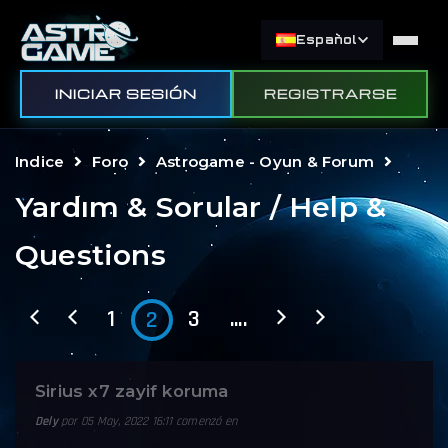
Español
INICIAR SESIÓN
REGISTRARSE
Indice
Foro
Astrogame - Oyun & Forum
Yardım & Sorular / Help &
Questions
1
3
....
2
Sirius x7 zayif koruma
Dely
por 05 May, 2022 16:11 comenzó en