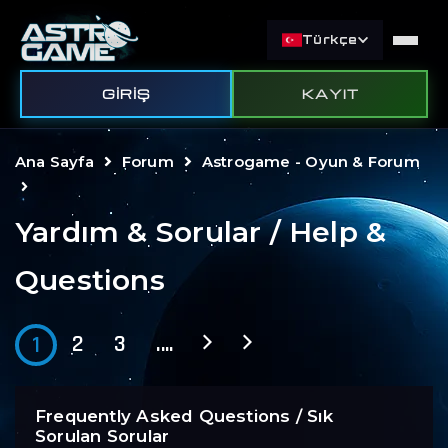
Türkçe
GIRIŞ
KAYIT
Ana Sayfa
Forum
Astrogame - Oyun & Forum
Yardım & Sorular / Help &
Questions
2
3
....
1
Frequently Asked Questions / Sık
Sorulan Sorular