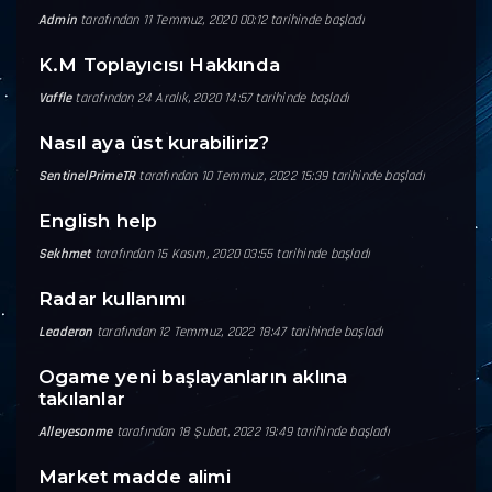
Admin
tarafından 11 Temmuz, 2020 00:12 tarihinde başladı
K.M Toplayıcısı Hakkında
Vaffle
tarafından 24 Aralık, 2020 14:57 tarihinde başladı
Nasıl aya üst kurabiliriz?
SentinelPrimeTR
tarafından 10 Temmuz, 2022 15:39 tarihinde başladı
English help
Sekhmet
tarafından 15 Kasım, 2020 03:55 tarihinde başladı
Radar kullanımı
Leaderon
tarafından 12 Temmuz, 2022 18:47 tarihinde başladı
Ogame yeni başlayanların aklına
takılanlar
Alleyesonme
tarafından 18 Şubat, 2022 19:49 tarihinde başladı
Market madde alimi